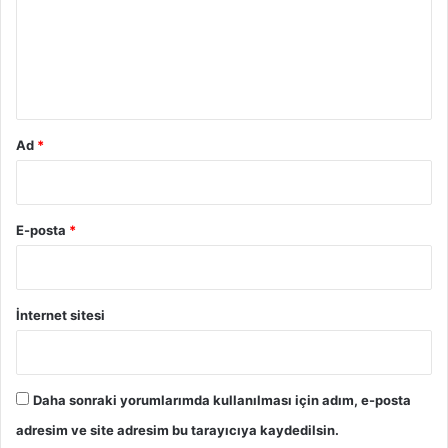
u
m
*
Ad
*
E-posta
*
İnternet sitesi
Daha sonraki yorumlarımda kullanılması için adım, e-posta
adresim ve site adresim bu tarayıcıya kaydedilsin.