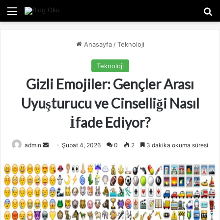
Menü
A
Anasayfa
/
Teknoloji
Teknoloji
Gizli Emojiler: Gençler Arası
Uyuşturucu ve Cinselliği Nasıl
İfade Ediyor?
admin
B
Şubat 4, 2026
0
2
3 dakika okuma süresi
i
r
e
-
p
o