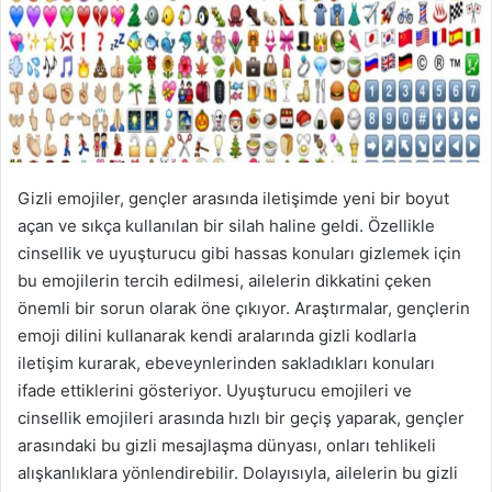
s
t
a
g
ö
n
d
Gizli emojiler, gençler arasında iletişimde yeni bir boyut
e
açan ve sıkça kullanılan bir silah haline geldi. Özellikle
r
cinsellik ve uyuşturucu gibi hassas konuları gizlemek için
m
bu emojilerin tercih edilmesi, ailelerin dikkatini çeken
e
önemli bir sorun olarak öne çıkıyor. Araştırmalar, gençlerin
k
emoji dilini kullanarak kendi aralarında gizli kodlarla
iletişim kurarak, ebeveynlerinden sakladıkları konuları
ifade ettiklerini gösteriyor. Uyuşturucu emojileri ve
cinsellik emojileri arasında hızlı bir geçiş yaparak, gençler
arasındaki bu gizli mesajlaşma dünyası, onları tehlikeli
alışkanlıklara yönlendirebilir. Dolayısıyla, ailelerin bu gizli