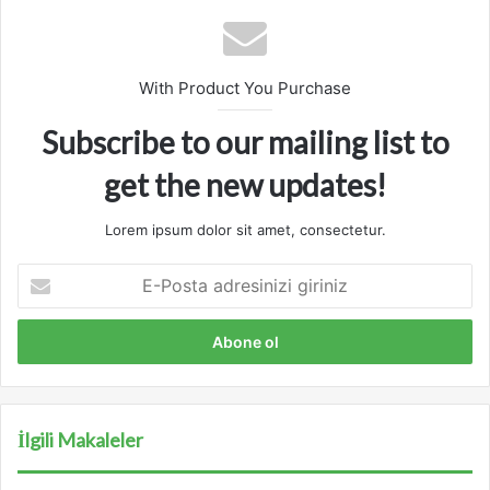
esi
With Product You Purchase
Subscribe to our mailing list to
get the new updates!
Lorem ipsum dolor sit amet, consectetur.
E
-
P
o
s
t
a
a
İlgili Makaleler
d
r