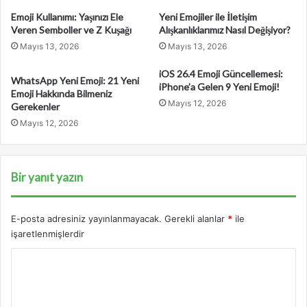
e
Emoji Kullanımı: Yaşınızı Ele
Yeni Emojiler ile İletişim
s
Veren Semboller ve Z Kuşağı
Alışkanlıklarımız Nasıl Değişiyor?
i
Mayıs 13, 2026
Mayıs 13, 2026
n
i
iOS 26.4 Emoji Güncellemesi:
WhatsApp Yeni Emoji: 21 Yeni
z
iPhone’a Gelen 9 Yeni Emoji!
Emoji Hakkında Bilmeniz
i
Mayıs 12, 2026
Gerekenler
g
Mayıs 12, 2026
i
r
i
n
Bir yanıt yazın
i
z
E-posta adresiniz yayınlanmayacak.
Gerekli alanlar
*
ile
işaretlenmişlerdir
Y
o
r