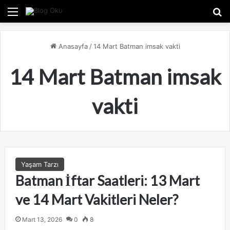
Menü
A
Anasayfa
/
14 Mart Batman imsak vakti
14 Mart Batman imsak
vakti
Yaşam Tarzı
Batman İftar Saatleri: 13 Mart
ve 14 Mart Vakitleri Neler?
Mart 13, 2026
0
8