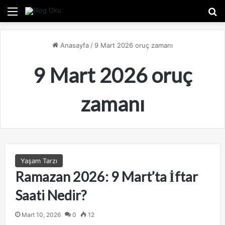
Menü
A
Anasayfa
/
9 Mart 2026 oruç zamanı
9 Mart 2026 oruç
zamanı
Yaşam Tarzı
Ramazan 2026: 9 Mart’ta İftar
Saati Nedir?
Mart 10, 2026
0
12