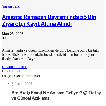
Yaşam Tarzı
Amasra: Ramazan Bayramı’nda 56 Bin
Ziyaretçi Kayıt Altına Alındı
Mart 25, 2026
0
1
Amasra, tarihi ve doğal güzellikleriyle dolu kendine özgü bir tatil
beldesidir.Batı Karadeniz'in incisi olarak bilinen bu muhteşem
ilçede, Ramazan Bayramı…
Devamını Oku »
Bizi takip et
En Çok Görüntülenenler
Şubat 4, 2026
Baş Aşağı Emoji Ne Anlama Geliyor? 🙃 Detaylı
ve Güncel Açıklama