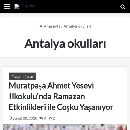
Menü
A
Anasayfa
/
Antalya okulları
Antalya okulları
Yaşam Tarzı
Muratpaşa Ahmet Yesevi
İlkokulu’nda Ramazan
Etkinlikleri ile Coşku Yaşanıyor
Şubat 26, 2026
0
2