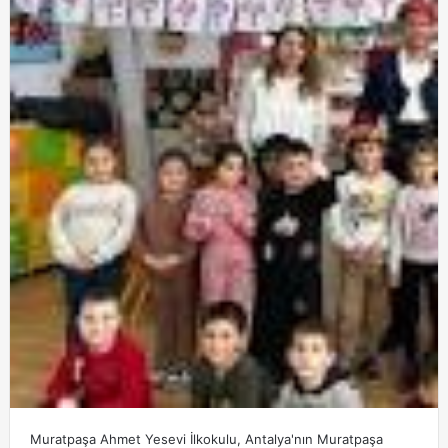
Muratpaşa Ahmet Yesevi İlkokulu, Antalya'nın Muratpaşa