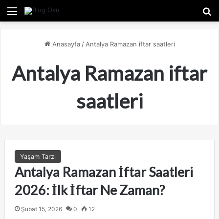
Menü
A
Anasayfa
/
Antalya Ramazan iftar saatleri
Antalya Ramazan iftar
saatleri
Yaşam Tarzı
Antalya Ramazan İftar Saatleri
2026: İlk İftar Ne Zaman?
Şubat 15, 2026
0
12