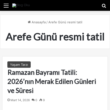
Menü
A
Anasayfa
/
Arefe Günü resmi tatil
Arefe Günü resmi tatil
Yaşam Tarzı
Ramazan Bayramı Tatili:
2026’nın Merak Edilen Günleri
ve Süresi
Mart 14, 2026
0
9