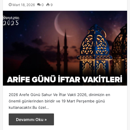
Mart 18, 2026
0
9
2026 Arefe Günü Sahur Ve İftar Vakti 2026, dinimizin en
önemli günlerinden biridir ve 19 Mart Perşembe günü
kutlanacaktır.Bu özel…
Devamını Oku »