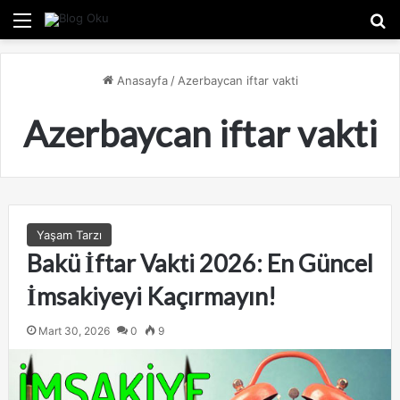
Menü
A
Anasayfa
/
Azerbaycan iftar vakti
Azerbaycan iftar vakti
Yaşam Tarzı
Bakü İftar Vakti 2026: En Güncel
İmsakiyeyi Kaçırmayın!
Mart 30, 2026
0
9