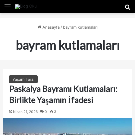
Menü
A
Anasayfa
/
bayram kutlamaları
bayram kutlamaları
Yaşam Tarzı
Paskalya Bayramı Kutlamaları:
Birlikte Yaşamın İfadesi
Nisan 21, 2026
0
3