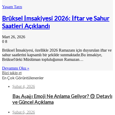
Yaşam Tarzı
Brüksel İmsakiyesi 2026: İftar ve Sahur
Saatleri Açıklandı
Mart 26, 2026
0
8
Brüksel İmsakiyesi, özellikle 2026 Ramazanı için duyurulan iftar ve
sahur saatlerini kapsamlı bir şekilde sunmaktadır.Bu imsakiye,
Brüksel'deki Müslüman topluluğunun Ramazan…
Devamını Oku »
Bizi takip et
En Çok Görüntülenenler
Şubat 4, 2026
Baş Aşağı Emoji Ne Anlama Geliyor? 🙃 Detaylı
ve Güncel Açıklama
Şubat 6, 2026