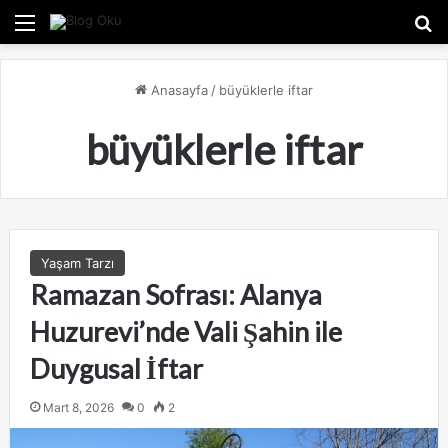
Menü
A
Anasayfa
/
büyüklerle iftar
büyüklerle iftar
Yaşam Tarzı
Ramazan Sofrası: Alanya
Huzurevi’nde Vali Şahin ile
Duygusal İftar
Mart 8, 2026
0
2