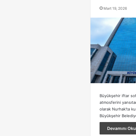
Mart 19, 2026
Büyükşehir iftar so
atmosferini yansıta
olarak Nurhak’ta k
Büyükşehir Belediye
Devamını Oku