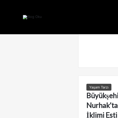
Yaşam Tarzı
Büyükşehir
Nurhak’ta
İklimi Esti