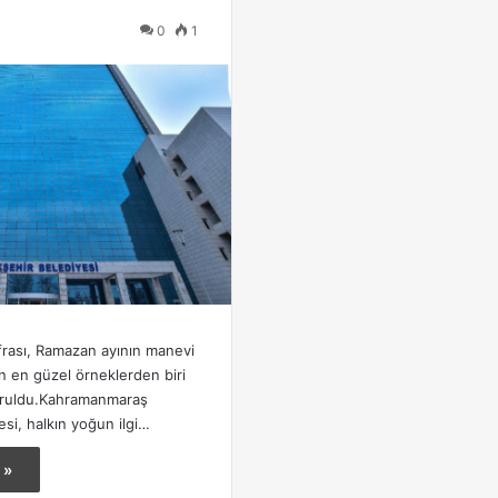
0
1
frası, Ramazan ayının manevi
n en güzel örneklerden biri
uruldu.Kahramanmaraş
si, halkın yoğun ilgi…
 »