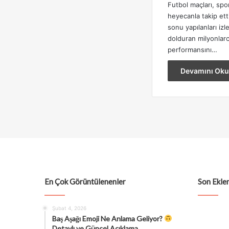
Futbol maçları, spo
heyecanla takip etti
sonu yapılanları iz
dolduran milyonlarca
performansını…
Devamını Oku
En Çok Görüntülenenler
Son Eklen
Şubat 4, 2026
Baş Aşağı Emoji Ne Anlama Geliyor?
Detaylı ve Güncel Açıklama