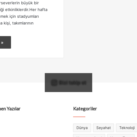
rseverlerin büyük bir
ği etkinliklerdir.Her hafta
lemek için stadyumları
 kişi, takımlarının
 »
Bizi takip et
en Yazılar
Kategoriler
Dünya
Seyahat
Teknoloji