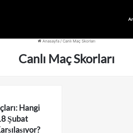
An
Anasayfa
/
Canlı Maç Skorları
Canlı Maç Skorları
çları: Hangi
18 Şubat
arşılaşıyor?