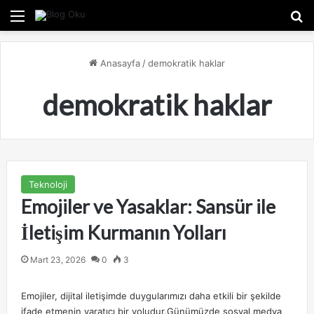
Menü
A
Anasayfa
/
demokratik haklar
demokratik haklar
Teknoloji
Emojiler ve Yasaklar: Sansür ile
İletişim Kurmanın Yolları
Mart 23, 2026
0
3
Emojiler, dijital iletişimde duygularımızı daha etkili bir şekilde
ifade etmenin yaratıcı bir yoludur.Günümüzde sosyal medya