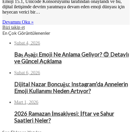
Emoji 15.1, Unicode Konsorsiyumu tarafından onaylandı ve bu,
dijital iletişimde devrim yaratmaya devam eden emoji dünyası için
heyecan verici bir…
Devamını Oku »
Bizi takip et
En Çok Görüntülenenler
Şubat 4, 2026
Baş Aşağı Emoji Ne Anlama Geliyor? 🙃 Detaylı
ve Güncel Açıklama
Şubat 6, 2026
Dijital Nazar Boncuğu: Instagram’da Annelerin
Emoji Kullanımı Neden Artıyor?
Mart 1, 2026
2026 Ramazan İmsakiyesi: İftar ve Sahur
Saatleri Neler?