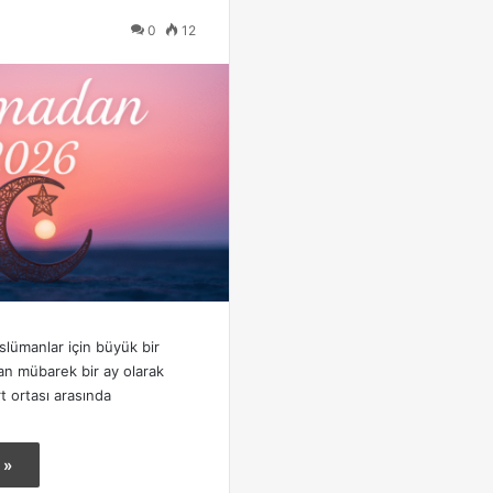
0
12
ümanlar için büyük bir
an mübarek bir ay olarak
t ortası arasında
 »