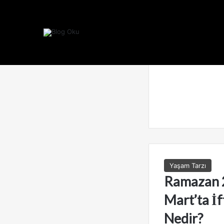
Yaşam Tarzı
Ramazan 
Mart’ta İf
Nedir?