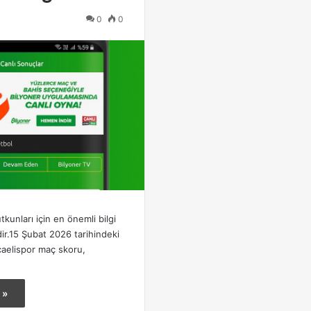
0
0
utkunları için en önemli bilgi
dir.15 Şubat 2026 tarihindeki
ocaelispor maç skoru,
 »