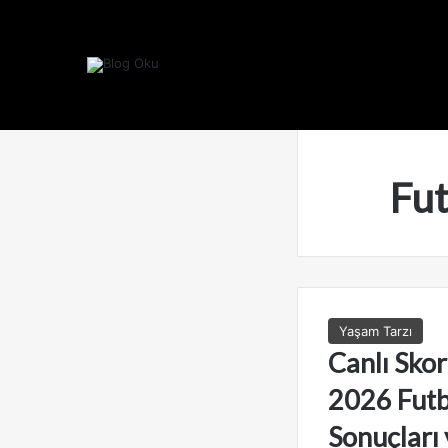
Fut
Yaşam Tarzı
Canlı Skor
2026 Futb
Sonuçları v