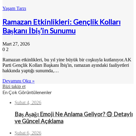
Yaşam Tarzı
Ramazan Etkinlikleri: Gençlik Kolları
Başkanı İbiş’in Sunumu
Mart 27, 2026
0
2
Ramazan etkinlikleri, bu yıl yine büyük bir coşkuyla kutlanıyor.AK
Parti Gençlik Kolları Başkanı İbiş'in, ramazan ayındaki faaliyetleri
hakkında yaptığı sunumda,…
Devamını Oku »
Bizi takip et
En Çok Görüntülenenler
Şubat 4, 2026
Baş Aşağı Emoji Ne Anlama Geliyor? 🙃 Detaylı
ve Güncel Açıklama
Şubat 6, 2026