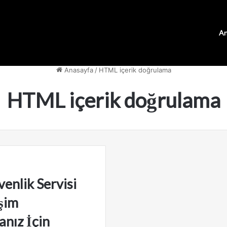
An
Anasayfa
/
HTML içerik doğrulama
HTML içerik doğrulama
nlik Servisi
şim
nız İçin