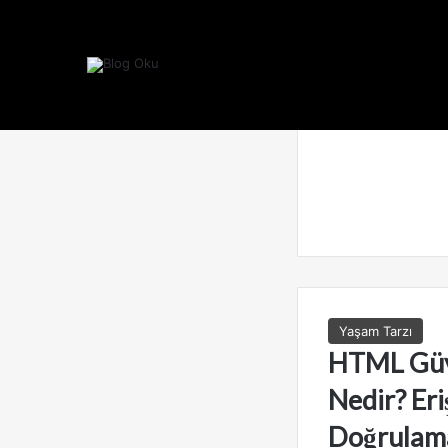
Yaşam Tarzı
HTML Güve
Nedir? Eri
Doğrulama