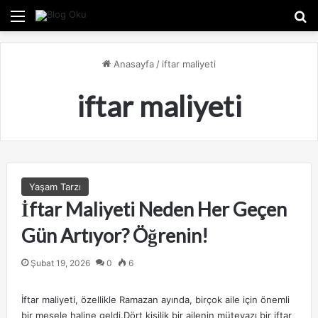
Menü
A
Anasayfa
/
iftar maliyeti
iftar maliyeti
Yaşam Tarzı
İftar Maliyeti Neden Her Geçen
Gün Artıyor? Öğrenin!
Şubat 19, 2026
0
6
İftar maliyeti, özellikle Ramazan ayında, birçok aile için önemli
bir mesele haline geldi.Dört kişilik bir ailenin mütevazı bir iftar