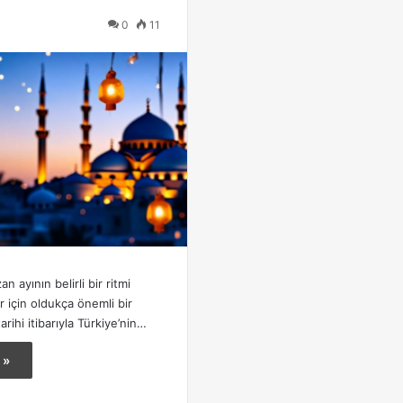
0
11
an ayının belirli bir ritmi
r için oldukça önemli bir
rihi itibarıyla Türkiye’nin…
 »