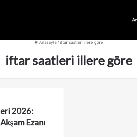
An
Anasayfa
/
iftar saatleri illere göre
iftar saatleri illere göre
leri 2026:
n Akşam Ezanı