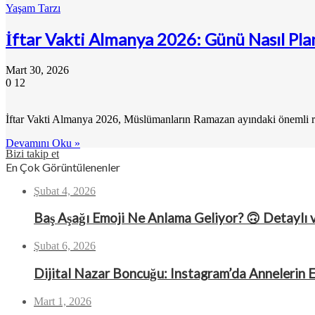
Yaşam Tarzı
İftar Vakti Almanya 2026: Günü Nasıl Plan
Mart 30, 2026
0
12
İftar Vakti Almanya 2026, Müslümanların Ramazan ayındaki önemli ritüe
Devamını Oku »
Bizi takip et
En Çok Görüntülenenler
Şubat 4, 2026
Baş Aşağı Emoji Ne Anlama Geliyor? 🙃 Detaylı 
Şubat 6, 2026
Dijital Nazar Boncuğu: Instagram’da Annelerin 
Mart 1, 2026