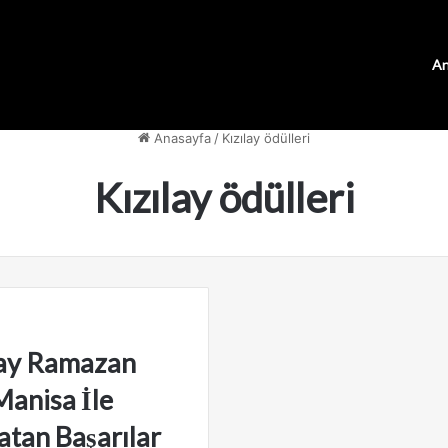
An
Anasayfa
/
Kızılay ödülleri
Kızılay ödülleri
lay Ramazan
Manisa İle
atan Başarılar