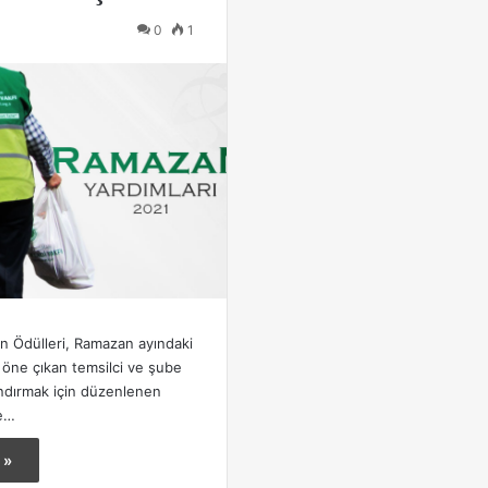
0
1
an Ödülleri, Ramazan ayındaki
a öne çıkan temsilci ve şube
andırmak için düzenlenen
le…
 »