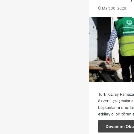
Mart 30, 2026
Türk Kızılay Ramaz
özverili çalışmalarl
başkanlarını onurl
etkileyici bir tören
Devamını Oku