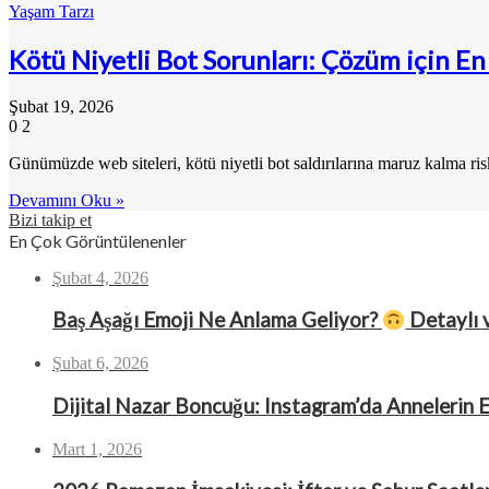
Yaşam Tarzı
Kötü Niyetli Bot Sorunları: Çözüm için En
Şubat 19, 2026
0
2
Günümüzde web siteleri, kötü niyetli bot saldırılarına maruz kalma risk
Devamını Oku »
Bizi takip et
En Çok Görüntülenenler
Şubat 4, 2026
Baş Aşağı Emoji Ne Anlama Geliyor?
Detaylı 
Şubat 6, 2026
Dijital Nazar Boncuğu: Instagram’da Annelerin 
Mart 1, 2026