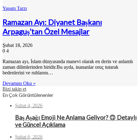
Yaşam Tarzı
Ramazan Ayı: Diyanet Başkanı
Arpaguş’tan Özel Mesajlar
Şubat 18, 2026
0
4
Ramazan ayı, İslam dünyasında manevi olarak en derin ve anlamlı
zaman dilimlerinden biridir.Bu ayda, inananlar oruç tutarak
bedenlerini ve ruhlarını…
Devamını Oku »
Bizi takip et
En Çok Görüntülenenler
Şubat 4, 2026
Baş Aşağı Emoji Ne Anlama Geliyor? 🙃 Detaylı
ve Güncel Açıklama
Şubat 6, 2026