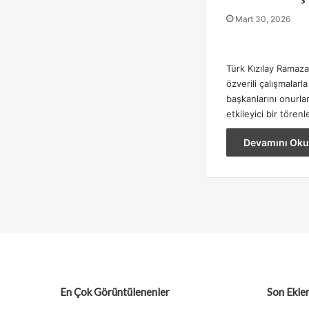
Mart 30, 2026
Türk Kızılay Ramaz
özverili çalışmalarl
başkanlarını onurl
etkileyici bir tören
Devamını Oku
En Çok Görüntülenenler
Son Eklen