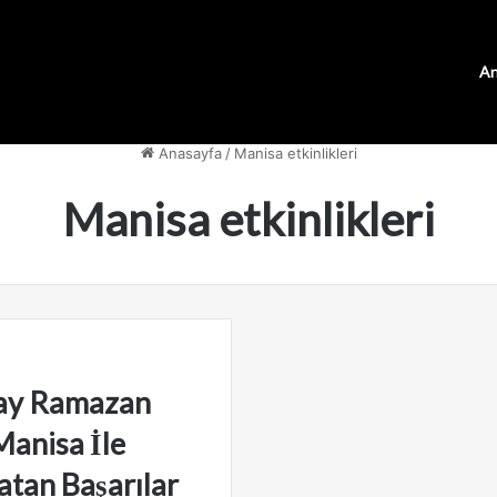
An
Anasayfa
/
Manisa etkinlikleri
Manisa etkinlikleri
lay Ramazan
Manisa İle
atan Başarılar