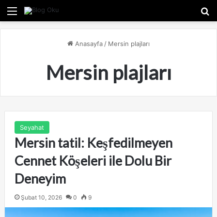
Menü
A
Anasayfa
/
Mersin plajları
Mersin plajları
Seyahat
Mersin tatil: Keşfedilmeyen
Cennet Köşeleri ile Dolu Bir
Deneyim
Şubat 10, 2026
0
9