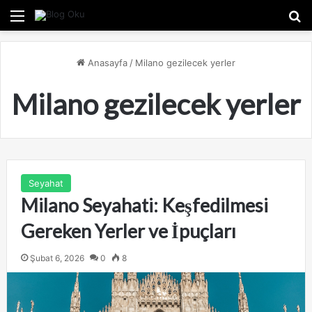
Menü
A
Anasayfa
/
Milano gezilecek yerler
Milano gezilecek yerler
Seyahat
Milano Seyahati: Keşfedilmesi
Gereken Yerler ve İpuçları
Şubat 6, 2026
0
8