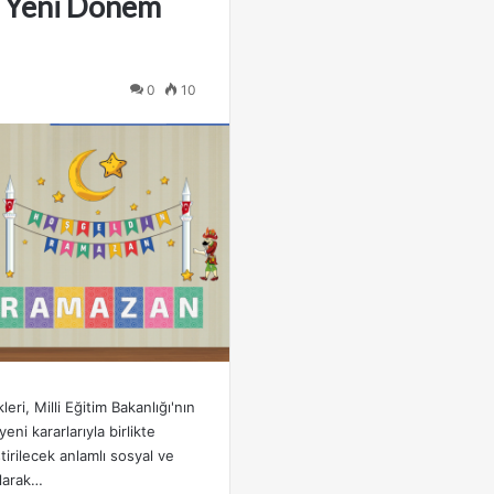
 Yeni Dönem
0
10
eri, Milli Eğitim Bakanlığı'nın
eni kararlarıyla birlikte
tirilecek anlamlı sosyal ve
olarak…