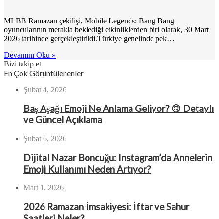
MLBB Ramazan çekilişi, Mobile Legends: Bang Bang
oyuncularının merakla beklediği etkinliklerden biri olarak, 30 Mart
2026 tarihinde gerçekleştirildi.Türkiye genelinde pek…
Devamını Oku »
Bizi takip et
En Çok Görüntülenenler
Şubat 4, 2026
Baş Aşağı Emoji Ne Anlama Geliyor? 🙃 Detaylı
ve Güncel Açıklama
Şubat 6, 2026
Dijital Nazar Boncuğu: Instagram’da Annelerin
Emoji Kullanımı Neden Artıyor?
Mart 1, 2026
2026 Ramazan İmsakiyesi: İftar ve Sahur
Saatleri Neler?