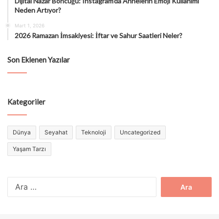
Dijital Nazar Boncuğu: Instagram’da Annelerin Emoji Kullanımı
Neden Artıyor?
Mart 1, 2026
2026 Ramazan İmsakiyesi: İftar ve Sahur Saatleri Neler?
Son Eklenen Yazılar
Kategoriler
Dünya
Seyahat
Teknoloji
Uncategorized
Yaşam Tarzı
Arama: