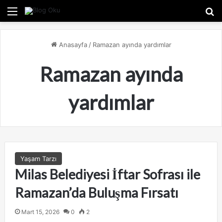
Menü
A
Anasayfa
/
Ramazan ayında yardımlar
Ramazan ayında
yardımlar
Yaşam Tarzı
Milas Belediyesi İftar Sofrası ile
Ramazan’da Buluşma Fırsatı
Mart 15, 2026
0
2