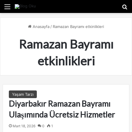
Menü
A
Anasayfa
/
Ramazan Bayramı etkinlikleri
Ramazan Bayramı
etkinlikleri
Yaşam Tarzı
Diyarbakır Ramazan Bayramı
Ulaşımında Ücretsiz Hizmetler
Mart 18, 2026
0
1