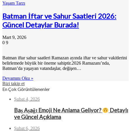
Yaşam Tarzı
Batman İftar ve Sahur Saatleri 2026:
Güncel Detaylar Burada!
Mart 9, 2026
0
9
Batman iftar sahur saatleri Ramazan ayında iftar ve sahur vakitlerini
belirlemede büyük bir öneme sahiptir.2026 Ramazanı’nda,
Batman’da yaşayan vatandaşlar, değişen…
Devamını Oku »
Bizi takip et
En Çok Görüntülenenler
Şubat 4, 2026
Baş Aşağı Emoji Ne Anlama Geliyor?
Detaylı
ve Güncel Açıklama
Şubat 6, 2026