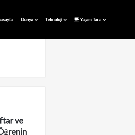
asayfa
Dünya
Teknoloji
Yaşam Tarzı
n
ftar ve
 Öğrenin