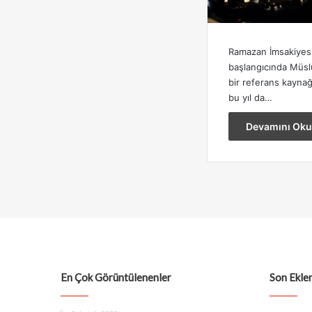
Ramazan İmsakiyes
başlangıcında Müsl
bir referans kaynağı
bu yıl da…
Devamını Oku
En Çok Görüntülenenler
Son Eklen