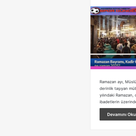
Ramazan ayı, Müslüm
derinlik taşıyan m
yılındaki Ramazan, 
ibadetlerin üzerin
Devamını Oku