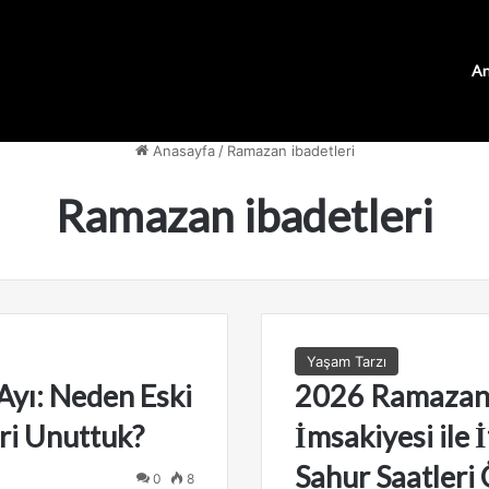
An
Anasayfa
/
Ramazan ibadetleri
Ramazan ibadetleri
Yaşam Tarzı
yı: Neden Eski
2026 Ramaza
ri Unuttuk?
İmsakiyesi ile İ
Sahur Saatleri
0
8