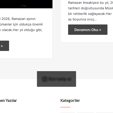
Ramazan İmsakiyesi bu yıl,
tarihleri doğrultusunda Müsl
bir rehberlik sağlayacak.Her
i 2026, Ramazan ayının
ay boyunca oruç…
ümanlar için oldukça önemli
Devamını Oku »
 olacak.Her yıl olduğu gibi,
 »
Bizi takip et
en Yazılar
Kategoriler