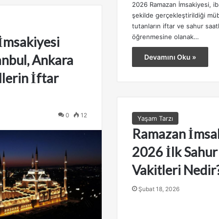
2026 Ramazan İmsakiyesi, ib
şekilde gerçekleştirildiği mü
tutanların iftar ve sahur saat
öğrenmesine olanak…
İmsakiyesi
anbul, Ankara
Devamını Oku »
lerin İftar
0
12
Yaşam Tarzı
Ramazan İmsak
2026 İlk Sahur 
Vakitleri Nedir
Şubat 18, 2026