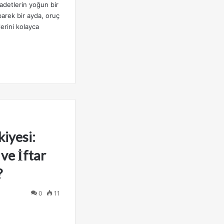
adetlerin yoğun bir
barek bir ayda, oruç
lerini kolayca
iyesi:
ve İftar
?
0
11