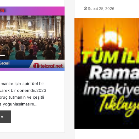
Şubat 25, 2026
anlar için spiritüel bir
übarek bir dönemdir.2023
oruç tutmanın ve çeşitli
de yoğunlaşılmasını…
 »