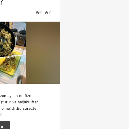
?
0
9
zan ayının en özel
şturur ve sağlıklı iftar
 olmalıdır.Bu süreçte,
sü…
 »