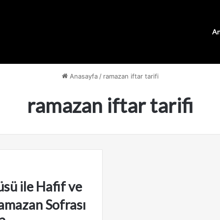
An
Anasayfa
/
ramazan iftar tarifi
ramazan iftar tarifi
sü ile Hafif ve
Ramazan Sofrası