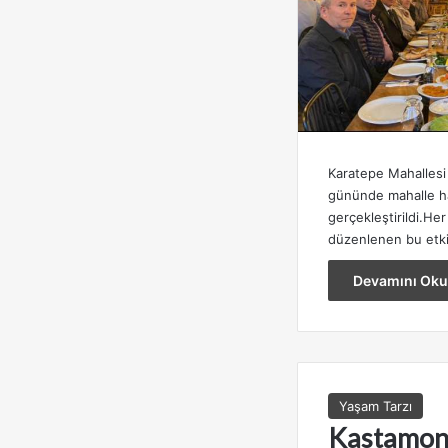
Karatepe Mahallesi 
gününde mahalle hal
gerçekleştirildi.Her
düzenlenen bu etkin
Devamını Oku
Yaşam Tarzı
Kastamonu