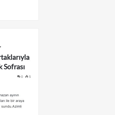
r
taklarıyla
k Sofrası
0
5
amazan ayının
arı ile bir araya
u sundu.Azimli