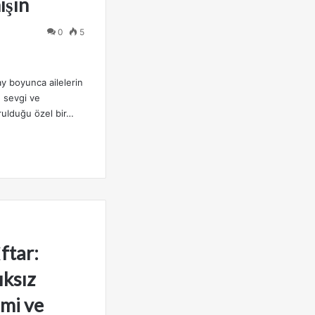
ışın
0
5
y boyunca ailelerin
, sevgi ve
urulduğu özel bir…
ftar:
ıksız
mi ve