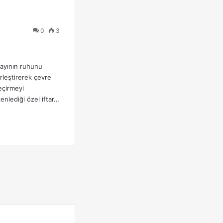
0
3
 ayının ruhunu
rleştirerek çevre
eçirmeyi
enlediği özel iftar…