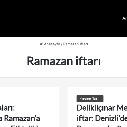
An
Anasayfa
/
Ramazan iftarı
Ramazan iftarı
Yaşam Tarzı
ları:
Delikliçınar M
a Ramazan’a
iftar: Denizli’d