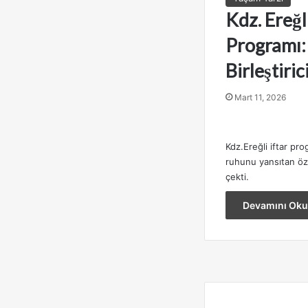
Kdz. Ereğl
Programı:
Birleştiri
Mart 11, 2026
Kdz.Ereğli iftar pr
ruhunu yansıtan özel
çekti.
Devamını Oku