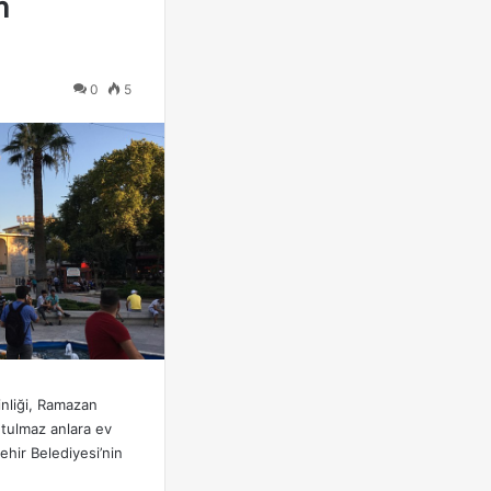
n
0
5
inliği, Ramazan
tulmaz anlara ev
ehir Belediyesi’nin
…