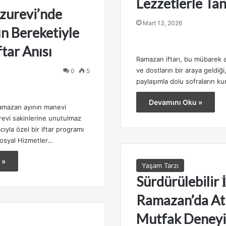
Lezzetlerle Tan
zurevi’nde
Mart 13, 2026
n Bereketiyle
ftar Anısı
Ramazan iftarı, bu mübarek a
ve dostların bir araya geldiği
0
5
paylaşımla dolu sofraların k
Devamını Oku »
amazan ayının manevi
evi sakinlerine unutulmaz
ıyla özel bir iftar programı
Sosyal Hizmetler…
 »
Yaşam Tarzı
Sürdürülebilir İ
Ramazan’da At
Mutfak Deneyi