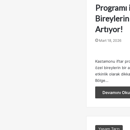
Programı i
Bireyleri
Artıyor!
Mart 18, 2026
Kastamonu iftar pr
özel bireylerin bir 
etkinlik olarak dik
Bölge…
Devamını Oku
Yaşam Tarzı