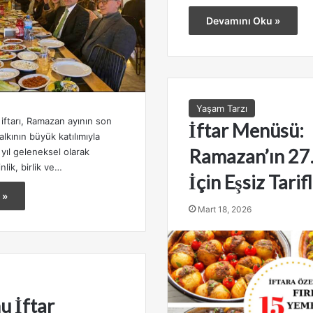
Devamını Oku »
Yaşam Tarzı
iftarı, Ramazan ayının son
İftar Menüsü:
kının büyük katılımıyla
Ramazan’ın 27
 yıl geleneksel olarak
lik, birlik ve…
İçin Eşsiz Tarif
 »
Mart 18, 2026
 İftar