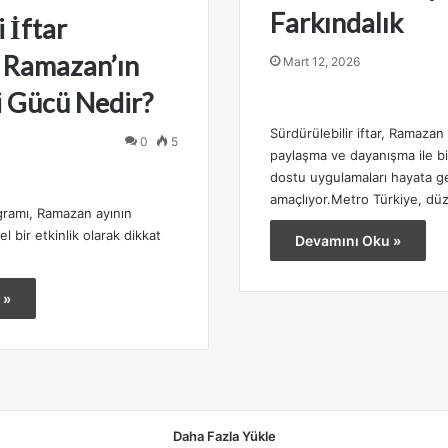
Farkındalık
i İftar
 Ramazan’ın
Mart 12, 2026
ci Gücü Nedir?
Sürdürülebilir iftar, Ramazan
0
5
paylaşma ve dayanışma ile bi
dostu uygulamaları hayata g
amaçlıyor.Metro Türkiye, düz
ogramı, Ramazan ayının
 bir etkinlik olarak dikkat
Devamını Oku »
 »
Daha Fazla Yükle