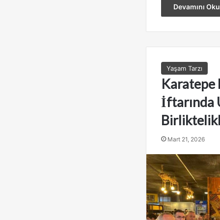
Devamını Oku
Yaşam Tarzı
Karatepe 
İftarında
Birliktelik
Mart 21, 2026