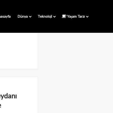
asayfa
Dünya
Teknoloji
Yaşam Tarzı
eydanı
e