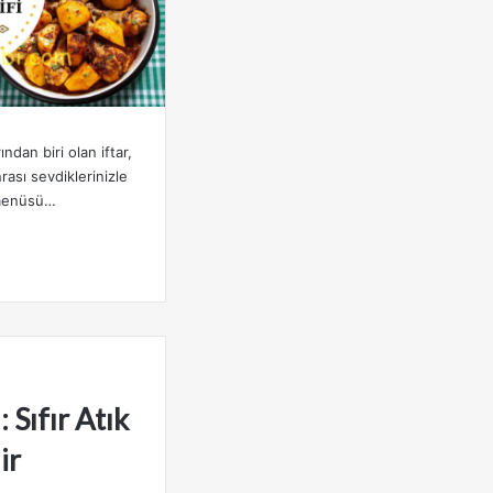
ndan biri olan iftar,
ası sevdiklerinizle
r menüsü…
 Sıfır Atık
ir