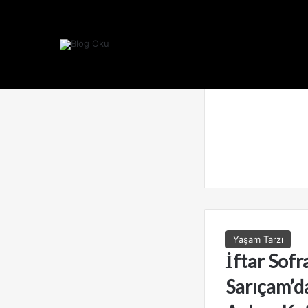
Yaşam Tarzı
İftar Sofra
Sarıçam’d