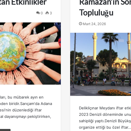
an Etkinlikler
Ramazan’ın So
Topluluğu
0
3
Mart 24, 2026
ları, bu mübarek ayın en
nden biridir.Sarıçam'da Adana
Delikliçınar Meydanı iftar etk
si'nin düzenlediği iftar
2023 Denizli döneminde unu
sal dayanışmayı pekiştirirken,
sahipliği yaptı.Denizli Büyükş
organize ettiği bu özel iftar