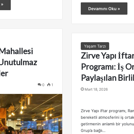
 »
Devamını Oku »
Yaşam Tarzı
Mahallesi
Zirve Yapı İfta
 Unutulmaz
Programı: İş Or
ler
Paylaşılan Birli
0
1
Mart 18, 2026
Zirve Yapı iftar programı, R
bereketli atmosferini iş ortakl
getirmenin anlamlı bir yolun
Grup’a bağlı…