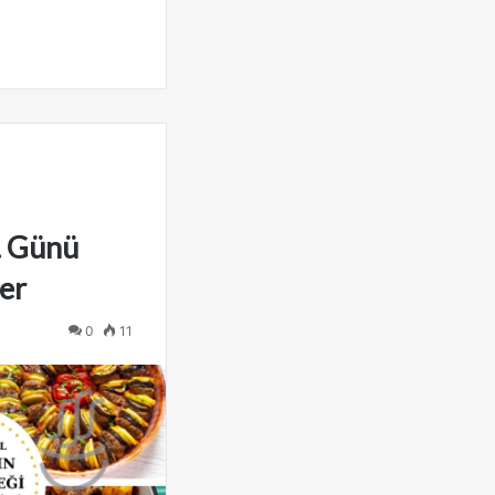
. Günü
ler
0
11