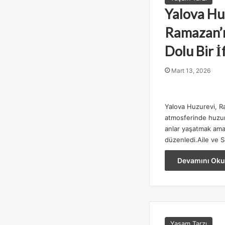
Yalova Hu
Ramazan’ı
Dolu Bir İ
Mart 13, 2026
Yalova Huzurevi, R
atmosferinde huzur
anlar yaşatmak amac
düzenledi.Aile ve 
Devamını Oku
Yaşam Tarzı