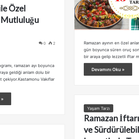
le Özel
n Mutluluğu
Ramazan ayının en özel anları
0
2
gün boyunca süren oruç sonr
bir araya gelip lezzetli ifta
ogramı, ramazan ayı boyunca
Devamını Oku »
araya geldiği anlam dolu bir
kat çekiyor.Kastamonu Vakıflar
 »
Yaşam Tarzı
Ramazan İftarı:
ve Sürdürülebil