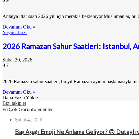
0
9
Antalya iftar saati 2026 yılı için merakla bekleniyor.Müslümanlar, bu
Devamını Oku »
Yaşam Tarzı
2026 Ramazan Sahur Saatleri: İstanbul, An
Şubat 20, 2026
0
7
2026 Ramazan sahur saatleri, bu yıl Ramazan ayının başlamasıyla mi
Devamını Oku »
Daha Fazla Yükle
Bizi takip et
En Çok Görüntülenenler
Şubat 4, 2026
Baş Aşağı Emoji Ne Anlama Geliyor? 🙃 Detaylı 