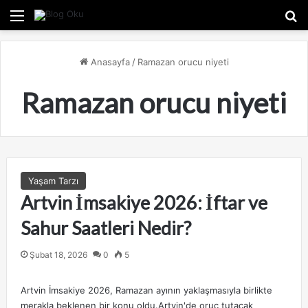
Menü
A
Anasayfa
/
Ramazan orucu niyeti
Ramazan orucu niyeti
Yaşam Tarzı
Artvin İmsakiye 2026: İftar ve
Sahur Saatleri Nedir?
Şubat 18, 2026
0
5
Artvin İmsakiye 2026, Ramazan ayının yaklaşmasıyla birlikte
merakla beklenen bir konu oldu.Artvin'de oruç tutacak