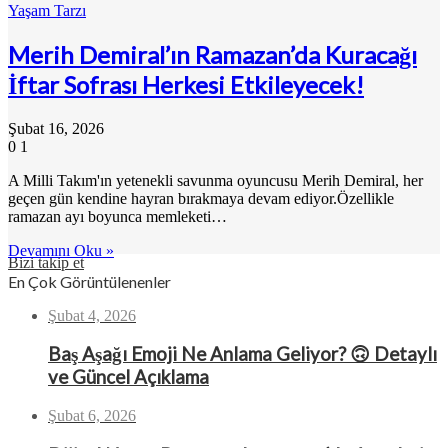
Yaşam Tarzı
Merih Demiral’ın Ramazan’da Kuracağı
İftar Sofrası Herkesi Etkileyecek!
Şubat 16, 2026
0
1
A Milli Takım'ın yetenekli savunma oyuncusu Merih Demiral, her
geçen gün kendine hayran bırakmaya devam ediyor.Özellikle
ramazan ayı boyunca memleketi…
Devamını Oku »
Bizi takip et
En Çok Görüntülenenler
Şubat 4, 2026
Baş Aşağı Emoji Ne Anlama Geliyor? 🙃 Detaylı
ve Güncel Açıklama
Şubat 6, 2026