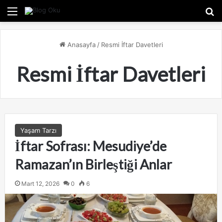
Menü
A
Anasayfa
/
Resmi İftar Davetleri
Resmi İftar Davetleri
Yaşam Tarzı
İftar Sofrası: Mesudiye’de
Ramazan’ın Birleştiği Anlar
Mart 12, 2026
0
6