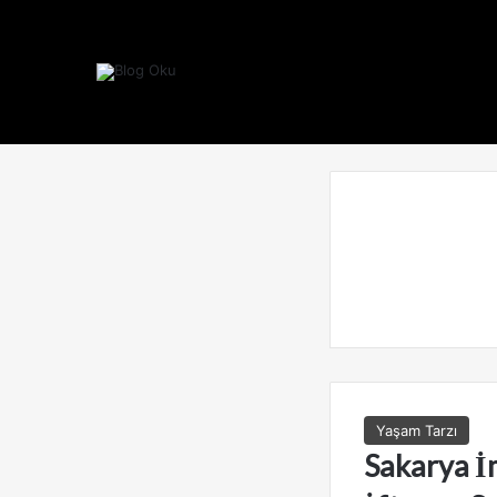
Yaşam Tarzı
Sakarya İ