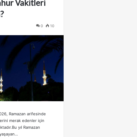
ahur Vakitleri
?
0
10
026, Ramazan arifesinde
lerini merak edenler için
tadır.Bu yıl Ramazan
 yaşayan…