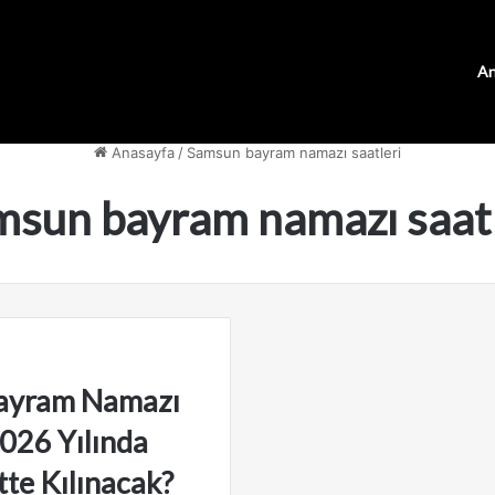
An
Anasayfa
/
Samsun bayram namazı saatleri
msun bayram namazı saatl
ayram Namazı
2026 Yılında
tte Kılınacak?