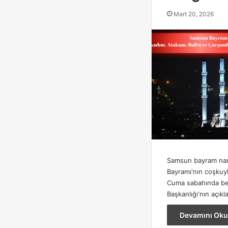
Mart 20, 2026
Samsun bayram nam
Bayramı'nın coşkuyl
Cuma sabahında beli
Başkanlığı'nın açık
Devamını Oku