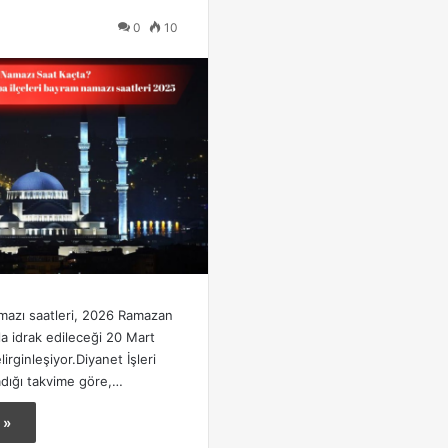
0
10
azı saatleri, 2026 Ramazan
a idrak edileceği 20 Mart
rginleşiyor.Diyanet İşleri
ladığı takvime göre,…
 »