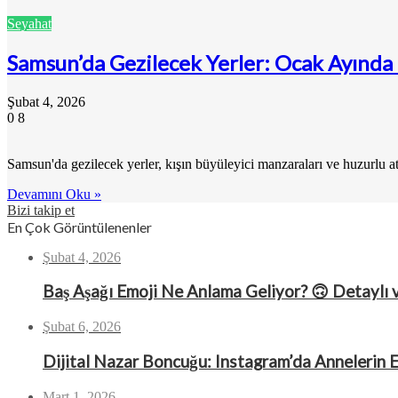
Seyahat
Samsun’da Gezilecek Yerler: Ocak Ayında 
Şubat 4, 2026
0
8
Samsun'da gezilecek yerler, kışın büyüleyici manzaraları ve huzurlu at
Devamını Oku »
Bizi takip et
En Çok Görüntülenenler
Şubat 4, 2026
Baş Aşağı Emoji Ne Anlama Geliyor? 🙃 Detaylı 
Şubat 6, 2026
Dijital Nazar Boncuğu: Instagram’da Annelerin 
Mart 1, 2026