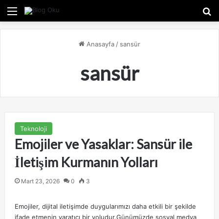
Menü
A
Anasayfa
/
sansür
sansür
Teknoloji
Emojiler ve Yasaklar: Sansür ile
İletişim Kurmanın Yolları
Mart 23, 2026
0
3
Emojiler, dijital iletişimde duygularımızı daha etkili bir şekilde
ifade etmenin yaratıcı bir yoludur.Günümüzde sosyal medya