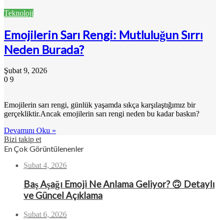
Teknoloji
Emojilerin Sarı Rengi: Mutluluğun Sırrı
Neden Burada?
Şubat 9, 2026
0
9
Emojilerin sarı rengi, günlük yaşamda sıkça karşılaştığımız bir
gerçekliktir.Ancak emojilerin sarı rengi neden bu kadar baskın?
Devamını Oku »
Bizi takip et
En Çok Görüntülenenler
Şubat 4, 2026
Baş Aşağı Emoji Ne Anlama Geliyor? 🙃 Detaylı
ve Güncel Açıklama
Şubat 6, 2026