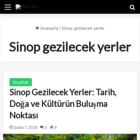
Menü
A
Anasayfa
/
Sinop gezilecek yerler
Sinop gezilecek yerler
Seyahat
Sinop Gezilecek Yerler: Tarih,
Doğa ve Kültürün Buluşma
Noktası
Şubat 7, 2026
0
9