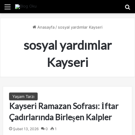
Menü
A
Anasayfa
/
sosyal yardımlar Kayseri
sosyal yardımlar
Kayseri
Yaşam Tarzı
Kayseri Ramazan Sofrası: İftar
Çadırlarında Birleşen Kalpler
Şubat 13, 2026
0
1