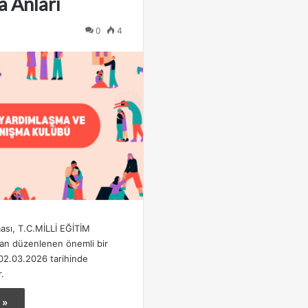
 Anları
0
4
ması, T.C.MİLLİ EĞİTİM
an düzenlenen önemli bir
l 02.03.2026 tarihinde
r.
 »