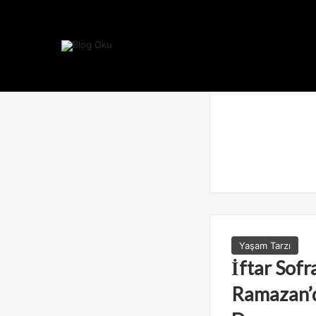
Yaşam Tarzı
İftar Sofr
Ramazan’d