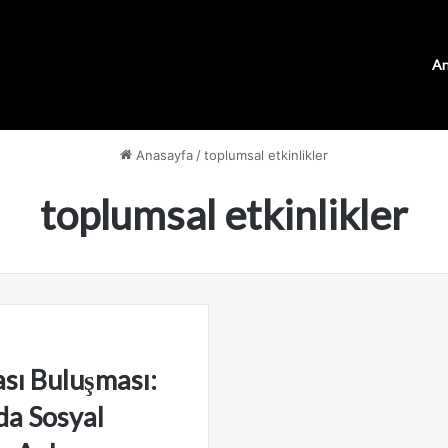
An
Anasayfa
/
toplumsal etkinlikler
toplumsal etkinlikler
ası Buluşması:
a Sosyal