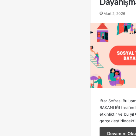
Dayanışma
Mart 2, 2026
İftar Sofrası Buluş
BAKANLIĞI tarafınd
etkinliktir ve bu yı
gerçekleştirilecekti
Devamını Oku